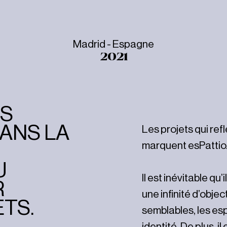
Madrid - Espagne
2021
US
ANS LA
Les projets qui refl
marquent esPattio
U
Il est inévitable qu
R
une infinité d’obje
TS.
semblables, les esp
identité. De plus, il