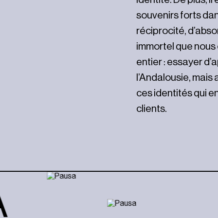
souvenirs forts da
réciprocité, d’abso
immortel que nous
entier : essayer d’
l’Andalousie, mais
ces identités qui en
clients.
LI