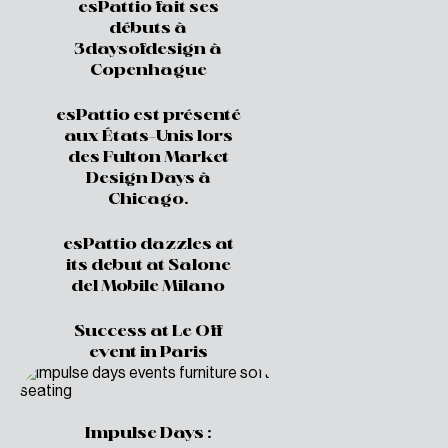
esPattio fait ses
débuts à
3daysofdesign à
Copenhague
esPattio est présenté
aux États-Unis lors
des Fulton Market
Design Days à
Chicago.
esPattio dazzles at
its debut at Salone
del Mobile Milano
Success at Le Off
event in Paris
Impulse Days :