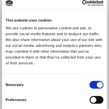
contemplation, mais une proposition à vivre, pour
s’asseoir, partager des moments de pause, de
conversation ou de détente. Cette idée de
«
This website uses cookies
fonctionnalité émotionnelle »
donne tout son sens à
la collection et la distingue des autres offres du
We use cookies to personalise content and ads, to
provide social media features and to analyse our traffic.
marché.
We also share information about your use of our site with
Il souligne également la contribution d’Aldea au
our social media, advertising and analytics partners who
monde du soft seating, où elle introduit « discrétion
may combine it with other information that you’ve
et élégance, l’idée que le mobilier doit servir les
provided to them or that they’ve collected from your use
of their services.
personnes et non les éclipser ». Selon lui, « les héros
sont les utilisateurs, pas le mobilier ». Cette vision se
reflète dans chaque détail constructif, notamment
Consent
dans l’utilisation du chêne, un matériau qui, comme il
Necessary
Selection
l’explique, « transforme chaque pièce en un véritable
travail d’ébénisterie ; sa forme, son veinage et son
Preferences
assemblage transmettent une valeur et une chaleur
réelles, au-delà de la simple décoration ».