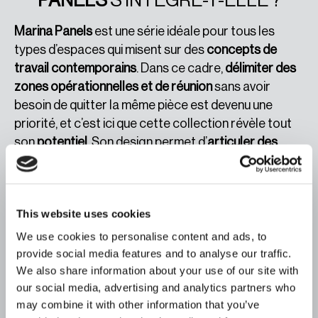
PANELS
S’INTÈGRE-T-ELLE ?
Marina Panels
est une série idéale pour tous les
types d’espaces qui misent sur des
concepts de
travail contemporains
. Dans ce cadre,
délimiter des
zones opérationnelles et de réunion
sans avoir
besoin de quitter la même pièce est devenu une
priorité, et c’est ici que cette collection révèle tout
son
potentiel
. Son design permet d’
articuler des
zones diverses
sans perdre la
cohésion esthétique
,
créant des environnements plus
humains, flexibles et
efficaces
.
This website uses cookies
Elle est parfaite pour des
espaces de réunion
We use cookies to personalise content and ads, to
informels
, des
zones de travail en groupe
ou
provide social media features and to analyse our traffic.
des
aires de concentration partagée
. Dans ces
We also share information about your use of our site with
contextes, les
fauteuils et canapés face à
our social media, advertising and analytics partners who
face
créent des scènes de
collaboration et de
may combine it with other information that you’ve