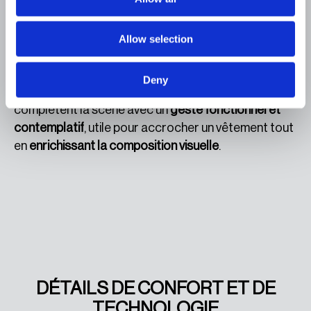
Aussi dans les
projets contract
,
Marina Panels
se
distingue par sa
flexibilité
. Ses multiples
configurations permettent d’
organiser des
Allow selection
parcours spatiaux divers
: de l’
intime au partagé
,
du
silencieux au conversationnel
. Les
patères
Deny
optionnelles
—petites
sculptures suspendues
—
complètent la scène avec un
geste fonctionnel et
contemplatif
, utile pour accrocher un vêtement tout
en
enrichissant la composition visuelle
.
DÉTAILS DE CONFORT ET DE
TECHNOLOGIE