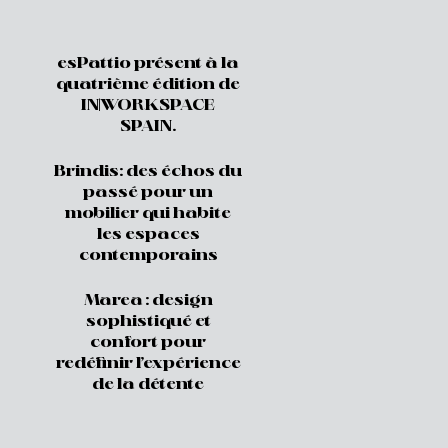
esPattio présent à la
quatrième édition de
IN|WORKSPACE
SPAIN.
Brindis: des échos du
passé pour un
mobilier qui habite
les espaces
contemporains
Marea : design
sophistiqué et
confort pour
redéfinir l’expérience
de la détente