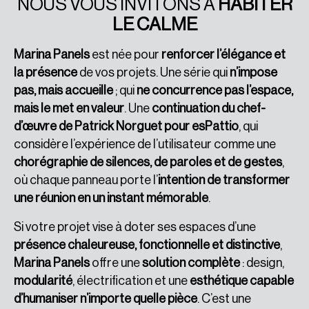
NOUS VOUS INVITONS À
HABITER
LE CALME
Marina Panels
est née pour
renforcer l’élégance et
la présence
de vos projets. Une série qui
n’impose
pas, mais accueille
; qui
ne concurrence pas l’espace,
mais le met en valeur
. Une
continuation du chef-
d’œuvre de Patrick Norguet pour esPattio
, qui
considère l’expérience de l’utilisateur comme une
chorégraphie de silences, de paroles et de gestes
,
où chaque panneau porte l’
intention de transformer
une réunion en un instant mémorable
.
Si votre projet vise à doter ses espaces d’une
présence chaleureuse, fonctionnelle et distinctive
,
Marina Panels
offre une
solution complète
: design,
modularité
, électrification et une
esthétique capable
d’humaniser n’importe quelle pièce
. C’est une