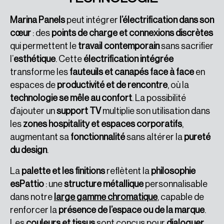
Marina Panels
peut intégrer
l’électrification dans son
cœur
: des
points de charge et connexions discrètes
qui permettent le
travail contemporain
sans sacrifier
l’
esthétique
. Cette
électrification intégrée
transforme les
fauteuils et canapés face à face
en
espaces de
productivité et de rencontre
, où la
technologie se mêle au confort
. La possibilité
d’ajouter un
support TV
multiplie son utilisation dans
les
zones hospitality et espaces corporatifs
,
augmentant sa
fonctionnalité
sans altérer la
pureté
du design
.
La
palette et les finitions
reflètent la
philosophie
esPattio
: une
structure métallique
personnalisable
dans notre
large gamme chromatique
, capable de
renforcer la
présence de l’espace ou de la marque
.
Les
couleurs et tissus
sont conçus pour
dialoguer