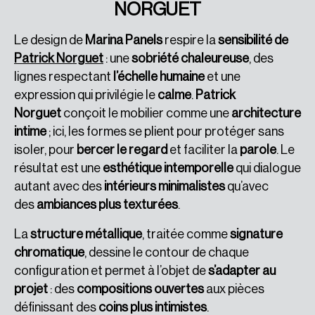
NORGUET
Le design de
Marina Panels
respire la
sensibilité de
Patrick Norguet
: une
sobriété chaleureuse
, des
lignes respectant
l’échelle humaine
et une
expression qui privilégie le
calme
.
Patrick
Norguet
conçoit le mobilier comme une
architecture
intime
; ici, les formes se plient pour protéger sans
isoler, pour
bercer le regard
et faciliter la
parole
. Le
résultat est une
esthétique intemporelle
qui dialogue
autant avec des
intérieurs minimalistes
qu’avec
des
ambiances plus texturées
.
La
structure métallique
, traitée comme
signature
chromatique
, dessine le contour de chaque
configuration et permet à l’objet de
s’adapter au
projet
: des
compositions ouvertes
aux pièces
définissant des
coins plus intimistes
.