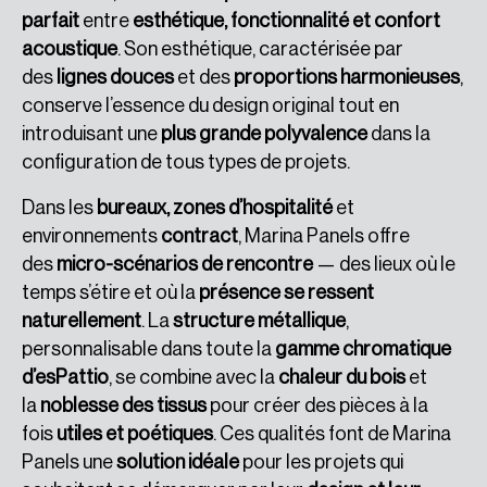
parfait
entre
esthétique, fonctionnalité et confort
acoustique
. Son esthétique, caractérisée par
des
lignes douces
et des
proportions harmonieuses
,
conserve l’essence du design original tout en
introduisant une
plus grande polyvalence
dans la
configuration de tous types de projets.
Dans les
bureaux, zones d’hospitalité
et
environnements
contract
, Marina Panels offre
des
micro-scénarios de rencontre
— des lieux où le
temps s’étire et où la
présence se ressent
naturellement
. La
structure métallique
,
personnalisable dans toute la
gamme chromatique
d’esPattio
, se combine avec la
chaleur du bois
et
la
noblesse des tissus
pour créer des pièces à la
fois
utiles et poétiques
. Ces qualités font de Marina
Panels une
solution idéale
pour les projets qui