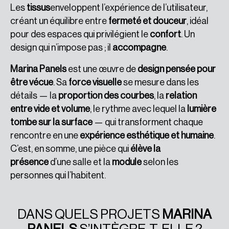
Les
tissus
enveloppent l’expérience de l’utilisateur,
créant un équilibre entre
fermeté et douceur
, idéal
pour des espaces qui privilégient le
confort
. Un
design qui n’impose pas ; il
accompagne
.
Marina Panels
est une œuvre de
design pensée pour
être vécue
. Sa
force visuelle
se mesure dans les
détails — la
proportion des courbes
, la
relation
entre vide et volume
, le rythme avec lequel la
lumière
tombe sur la surface
— qui transforment chaque
rencontre en une
expérience esthétique et humaine
.
C’est, en somme, une pièce qui
élève la
présence
d’une salle et la
module
selon les
personnes qui l’habitent.
DANS QUELS PROJETS
MARINA