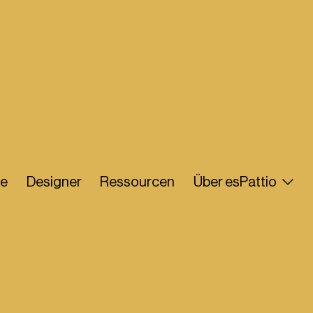
e
Designer
Ressourcen
Über esPattio