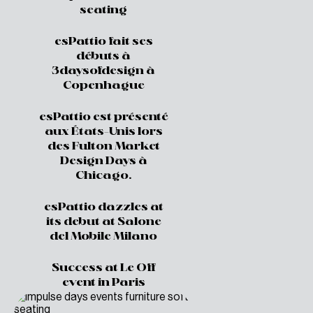
seating
esPattio fait ses
débuts à
3daysofdesign à
Copenhague
esPattio est présenté
aux États-Unis lors
des Fulton Market
Design Days à
Chicago.
esPattio dazzles at
its debut at Salone
del Mobile Milano
Success at Le Off
event in Paris