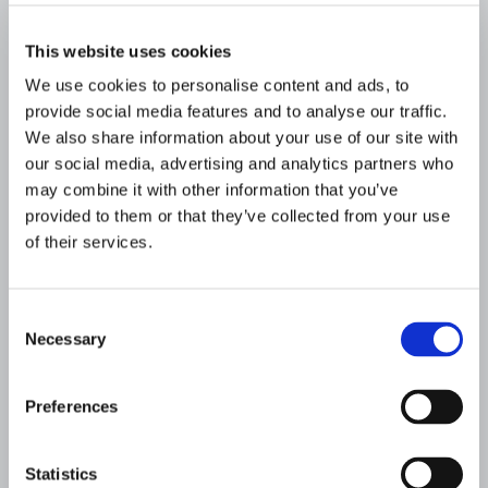
SUD AU MONDE ENTIER
This website uses cookies
Pour révéler tout son potentiel, nous avons
présenté Amivera au
musée Carmen Thyssen
de
We use cookies to personalise content and ads, to
Malaga, entouré d’œuvres d’artistes tels que Sorolla
provide social media features and to analyse our traffic.
We also share information about your use of our site with
et Zurbarán. Cet espace emblématique reflète
our social media, advertising and analytics partners who
parfaitement l’inspiration culturelle et artistique qui
may combine it with other information that you’ve
définit à la fois le musée et le canapé.
provided to them or that they’ve collected from your use
Cette présentation symbolise la façon dont Amivera
of their services.
peut s’intégrer à n’importe quel projet d’architecture
ou de décoration d’intérieur, alliant
art et confort
Consent
dans les moindres détails.
Necessary
Selection
PERSONNALISEZ AMIVERA
Preferences
SELON VOS ENVIES : COULEURS,
STYLES, ETC.
Statistics