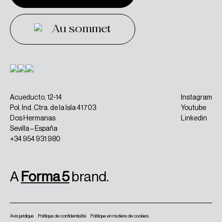
Contacter
Au sommet
Au sommet
Acueducto, 12-14
Instagram
Pol. Ind. Ctra. de la Isla 41703
Youtube
Dos Hermanas
Linkedin
Sevilla – España
+34 954 931 980
A
Forma 5
brand.
Avis juridique
Politique de confidentialité
Politique en matière de cookies