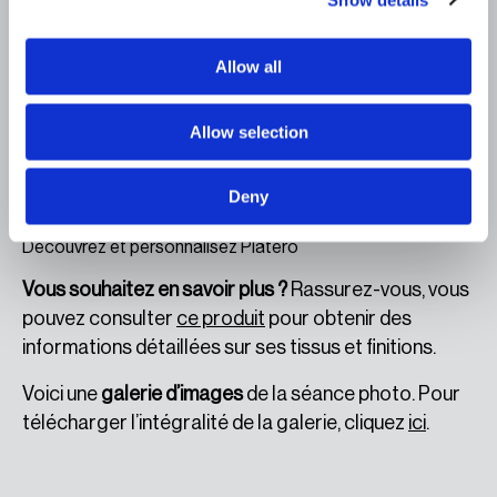
tels qu’un patio intérieur ou un
café moderne.
De plus, Platero ne se limite pas à une simple
Allow all
fonctionnalité ; il apporte également une dimension
décorative essentielle. Son design unique et
Allow selection
moderne constitue une
valeur ajoutée significative
pour tout espace
souhaitant être aménagé avec
Deny
une touche distincte, colorée et contemporaine.
Découvrez et personnalisez Platero
Vous souhaitez en savoir plus ?
Rassurez-vous, vous
pouvez consulter
ce produit
pour obtenir des
informations détaillées sur ses tissus et finitions.
Voici une
galerie d’images
de la séance photo. Pour
télécharger l’intégralité de la galerie, cliquez
ici
.