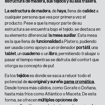
estructura de madera, sus tejidos y su asa trasera.
La estructura de madera
, de
haya
, llena de
calidez
a
cualquier persona que vea por primera vez el
producto. Pese a que la mayor parte de su
estructura se encuentra bajo el tejido, se destaca en
su elemento diferencial:
la mesa auxiliar
. Esta mesa
es la que llena de
funcionalidad
a Platero, pudiendo
ser usada como apoyo a un ordenador
portátil
, una
tablet
, un
cuaderno
o un
libro
, permitiendo trabajar o
pasar el tiempo mientras se disfruta del confort que
otorga su concepto de puf.
Es los
tejidos
es donde se saca a relucir todo el
potencial de
su original y sureña
gama cromática
.
Desde tonos más cálidos, como Gorafe o Doñana,
hasta más fríos como Atlántico o Maceta. De esta
forma, se ofrecen
múltiples opciones de