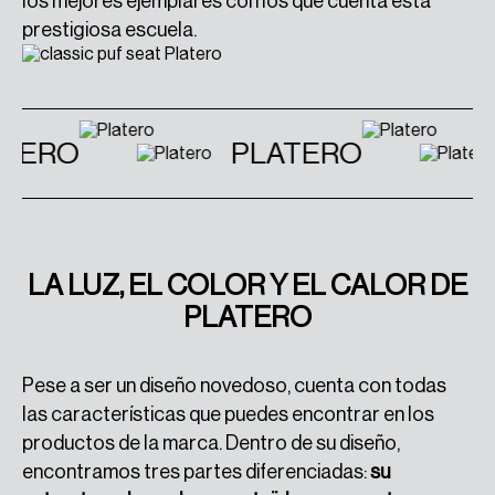
los mejores ejemplares con los que cuenta esta
prestigiosa escuela.
TERO
PLATERO
LA LUZ, EL COLOR Y EL CALOR DE
PLATERO
Pese a ser un diseño novedoso, cuenta con todas
las características que puedes encontrar en los
productos de la marca. Dentro de su diseño,
encontramos tres partes diferenciadas:
su