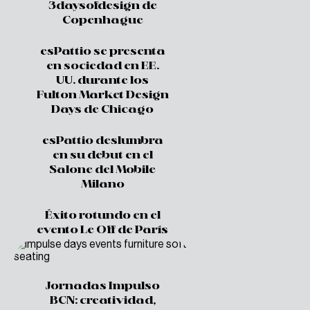
3daysofdesign de
Copenhague
esPattio se presenta
en sociedad en EE.
UU. durante los
Fulton Market Design
Days de Chicago
esPattio deslumbra
en su debut en el
Salone del Mobile
Milano
Éxito rotundo en el
evento Le Off de París
Jornadas Impulso
BCN: creatividad,