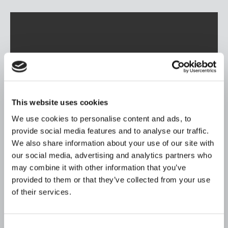
This website uses cookies
We use cookies to personalise content and ads, to
provide social media features and to analyse our traffic.
We also share information about your use of our site with
Un diseño adaptable a cualquier espacio
our social media, advertising and analytics partners who
may combine it with other information that you’ve
Como ya conocerás, esPattio, al ser una marca
provided to them or that they’ve collected from your use
especializada en
soft seating
, ofrece productos que
of their services.
se salen del molde de la oficina clásica y Platero no
es una excepción. Su diseño colorido y original
Consent
busca dar
un toque de modernidad a espacios de