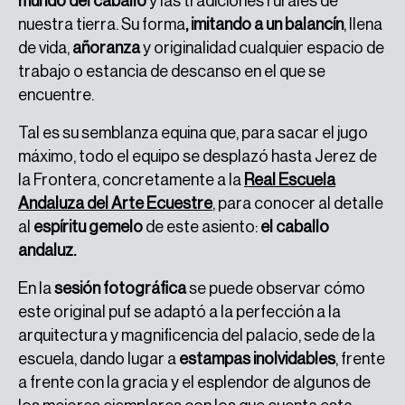
mundo del caballo
y las tradiciones rurales de
nuestra tierra. Su forma
, imitando a un balancín
, llena
de vida,
añoranza
y originalidad cualquier espacio de
trabajo o estancia de descanso en el que se
encuentre.
Tal es su semblanza equina que, para sacar el jugo
máximo, todo el equipo se desplazó hasta Jerez de
la Frontera, concretamente a la
Real Escuela
Andaluza del Arte Ecuestre
, para conocer al detalle
al
espíritu gemelo
de este asiento:
el caballo
andaluz.
En la
sesión fotográfica
se puede observar cómo
este original puf se adaptó a la perfección a la
arquitectura y magnificencia del palacio, sede de la
escuela, dando lugar a
estampas inolvidables
, frente
a frente con la gracia y el esplendor de algunos de