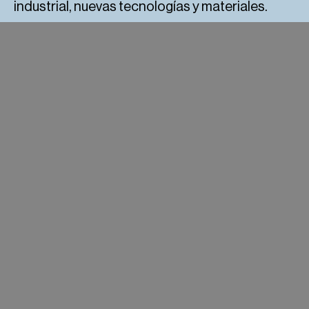
industrial, nuevas tecnologías y materiales.
HOLA, SOMOS
ENCANTADOS DE SABER
DE TI.
Contactar
Contactar
Subir