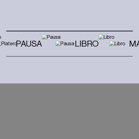
PAUSA
LIBRO
MA
HOLA, SOMOS