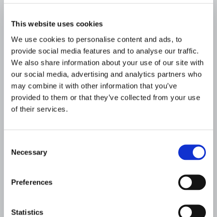
de fabricación.
ORGATEC 2022 permanecerá con sus puertas
This website uses cookies
abiertas hasta el día 29 de octubrede 2022.
We use cookies to personalise content and ads, to
provide social media features and to analyse our traffic.
We also share information about your use of our site with
our social media, advertising and analytics partners who
may combine it with other information that you’ve
provided to them or that they’ve collected from your use
of their services.
OTRAS HISTORIAS DE
ESPATTIO:
Consent
Necessary
Selection
Preferences
Aldea, refugios de
calma para el día a
Statistics
día