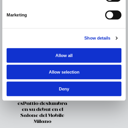
Veleta, diseño
Marketing
versátil y sofisticado
para espacios soft
seating
Show details
esPattio debuta en el
3daysofdesign de
Copenhague
Allow all
esPattio se presenta
Allow selection
en sociedad en EE.
UU. durante los
Fulton Market Design
Deny
Days de Chicago
esPattio deslumbra
en su debut en el
Salone del Mobile
Milano