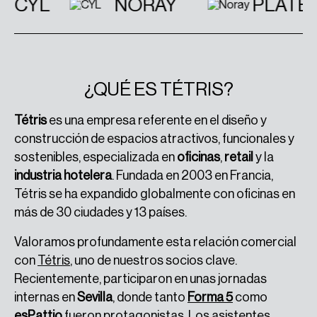
CYL
NORAY
PLATER
¿QUÉ ES TÉTRIS?
Tétris
es una empresa referente en el diseño y
construcción de espacios atractivos, funcionales y
sostenibles, especializada en
oficinas
,
retail
y la
industria hotelera
. Fundada en 2003 en Francia,
Tétris se ha expandido globalmente con oficinas en
más de 30 ciudades y 13 países.
Valoramos profundamente esta relación comercial
con
Tétris
, uno de nuestros socios clave.
Recientemente, participaron en unas jornadas
internas en
Sevilla
, donde tanto
Forma 5
como
esPattio
fueron protagonistas. Los asistentes,