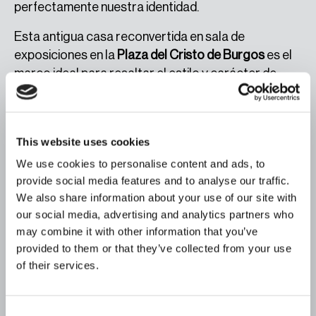
perfectamente nuestra identidad.
Esta antigua casa reconvertida en sala de
exposiciones en la
Plaza del Cristo de Burgos
es el
marco ideal para resaltar el estilo y carácter de
nuestras piezas, que llevan la luz y el color del
Sur
a
cada proyecto.
Nuestros invitados disfrutaron de una presentación
This website uses cookies
exclusiva, probando productos icónicos como
We use cookies to personalise content and ads, to
Amivera
,
Abril
o
Noray
, mientras les contábamos
provide social media features and to analyse our traffic.
sobre la esencia que define a
esPattio
: la fusión
We also share information about your use of our site with
entre diseño contemporáneo y tradición, una mirada
our social media, advertising and analytics partners who
al futuro con raíces en nuestra tierra. La velada
may combine it with other information that you’ve
provided to them or that they’ve collected from your use
incluyó música en directo, con un guitarrista de
of their services.
flamenco, y una selección de platos locales,
creando una experiencia inmersiva que reflejaba
nuestra pasión por el
Sur
.
Consent