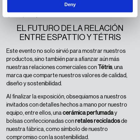
Deny
que compartimos con
Tétris
: crear espacios únicos
que inspiren y transformen.
EL FUTURO DE LA RELACIÓN
ENTRE ESPATTIO Y TÉTRIS
Este evento no solo sirvió para mostrar nuestros
productos, sino también para afianzar aún más
nuestras relaciones comerciales con
Tétris
, una
marca que comparte nuestros valores de calidad,
diseño y sostenibilidad.
Al finalizar la exposición, obsequiamos a nuestros
invitados con detalles hechos a mano por nuestro
equipo, entre ellos, una
cerámica perfumada
y
bolsas confeccionadas con
retales reciclados
de
nuestra fábrica, como símbolo de nuestro
compromiso con la sostenibilidad.